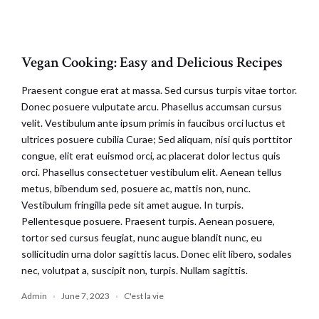
Vegan Cooking: Easy and Delicious Recipes
Praesent congue erat at massa. Sed cursus turpis vitae tortor.
Donec posuere vulputate arcu. Phasellus accumsan cursus
velit. Vestibulum ante ipsum primis in faucibus orci luctus et
ultrices posuere cubilia Curae; Sed aliquam, nisi quis porttitor
congue, elit erat euismod orci, ac placerat dolor lectus quis
orci. Phasellus consectetuer vestibulum elit. Aenean tellus
metus, bibendum sed, posuere ac, mattis non, nunc.
Vestibulum fringilla pede sit amet augue. In turpis.
Pellentesque posuere. Praesent turpis. Aenean posuere,
tortor sed cursus feugiat, nunc augue blandit nunc, eu
sollicitudin urna dolor sagittis lacus. Donec elit libero, sodales
nec, volutpat a, suscipit non, turpis. Nullam sagittis.
Admin
June 7, 2023
C'est la vie